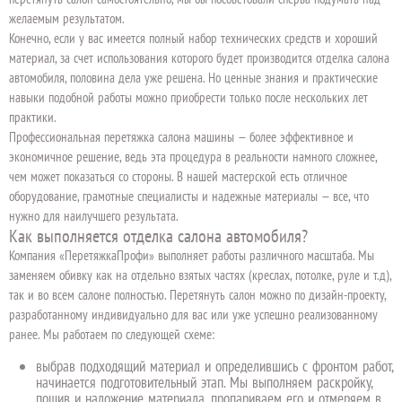
желаемым результатом.
Конечно, если у вас имеется полный набор технических средств и хороший
материал, за счет использования которого будет производится отделка салона
автомобиля, половина дела уже решена. Но ценные знания и практические
навыки подобной работы можно приобрести только после нескольких лет
практики.
Профессиональная перетяжка салона машины — более эффективное и
экономичное решение, ведь эта процедура в реальности намного сложнее,
чем может показаться со стороны. В нашей мастерской есть отличное
оборудование, грамотные специалисты и надежные материалы — все, что
нужно для наилучшего результата.
Как выполняется отделка салона автомобиля?
Компания «ПеретяжкаПрофи» выполняет работы различного масштаба. Мы
заменяем обивку как на отдельно взятых частях (креслах, потолке, руле и т.д),
так и во всем салоне полностью. Перетянуть салон можно по дизайн-проекту,
разработанному индивидуально для вас или уже успешно реализованному
ранее. Мы работаем по следующей схеме:
выбрав подходящий материал и определившись с фронтом работ,
начинается подготовительный этап. Мы выполняем раскройку,
пошив и наложение материала, пропариваем его и отмеряем в